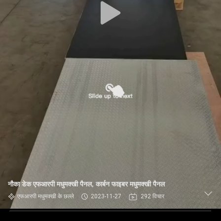
नौका डेक एफआरपी मधुमक्खी पैनल, कार्बन फाइबर मधुमक्खी पैनल
एफआरपी मधुमक्खी के छल्ले
2023-11-27
292 विचार