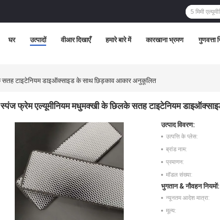
घर
उत्पादों
वीआर दिखाएँ
हमारे बारे में
कारखाना भ्रमण
गुणवत्ता 
छिलके सतह टाइटेनियम डाइऑक्साइड के साथ छिड़काव आकार अनुकूलित
स्पंज फ्रेम एल्यूमीनियम मधुमक्खी के छिलके सतह टाइटेनियम डाइऑक्स
उत्पाद विवरण:
उत्पत्ति के प्लेस:
ब्रांड नाम:
प्रमाणन:
मॉडल संख्या:
भुगतान & नौवहन नियमों:
न्यूनतम आदेश मात्रा:
मूल्य: