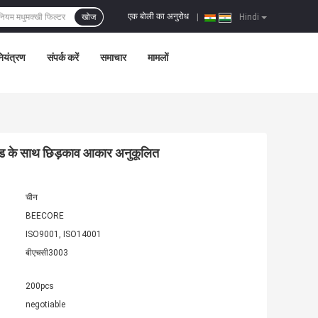
एक बोली का अनुरोध
खोज
|
Hindi
नियंत्रण
संपर्क करें
समाचार
मामलों
ाइड के साथ छिड़काव आकार अनुकूलित
चीन
BEECORE
ISO9001, ISO14001
बीएचसी3003
200pcs
negotiable