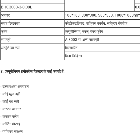
BHC3003-3-0.08L
0.
आकार
100*100, 300*300, 500*500, 1000*1000mm या
सतह छिड़काव
फोटोकैटलिस्ट, सक्रिय कार्बन, सक्रिय मैंगनीज
फ्रेम
एल्यूमीनियम, स्पंज, पेपर फ्रेम
सामग्री
Al3003 या अन्य सामग्री
आपूर्ति का रूप
विस्तारित
बिना छिद्रित
3. एल्यूमीनियम हनीकॉम्ब फ़िल्टर के कई फायदे हैं:
• उच्च दक्षता अपघटन
• कोई धूल नहीं
• कोई गंध नहीं
• कस्टम आकार
• कस्टम फ्रेम
• कोटिंग मोटाई
• पर्यावरण संरक्षण