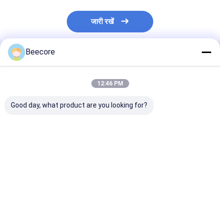
जारी रखें
Beecore
अनुशंसित उत्पाद
12:46 PM
Good day, what product are you looking for?
विक्रय के लिए 98% तक की
कम ऊर्जा खपत वाले माइक्रो
छिपा हुआ रिटर्न एय
सफाई प्रभाव के साथ माइक्रो
इलेक्ट्रोस्टैटिक फिल्टर
माइक्रो इलेक्ट्रोस्टै
इलेक्ट्रोस्टैटिक फ़िल्टर
स्क्रीन की निर्माता की प्रत्यक्ष
फिल्टर स्क्रीन ऊर्
बिक्री
शांत
सबसे अच्छी कीमत
सबसे अच्छी कीमत
सबसे अच्छी 