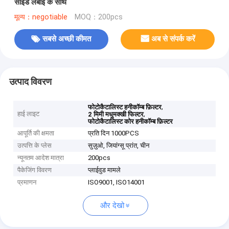
साइड लंबाई के साथ
मूल्य：negotiable
MOQ：200pcs
सबसे अच्छी कीमत
अब से संपर्क करें
उत्पाद विवरण
,
फोटोकैटालिस्ट हनीकॉम्ब फ़िल्टर
हाई लाइट
,
2 मिमी मधुमक्खी फिल्टर
फोटोकैटालिस्ट कोर हनीकॉम्ब फ़िल्टर
आपूर्ति की क्षमता
प्रति दिन 1000PCS
उत्पत्ति के प्लेस
सुज़ुओ, जियांग्सू प्रांत, चीन
न्यूनतम आदेश मात्रा
200pcs
पैकेजिंग विवरण
प्लाईवुड मामले
प्रमाणन
ISO9001, ISO14001
और देखो