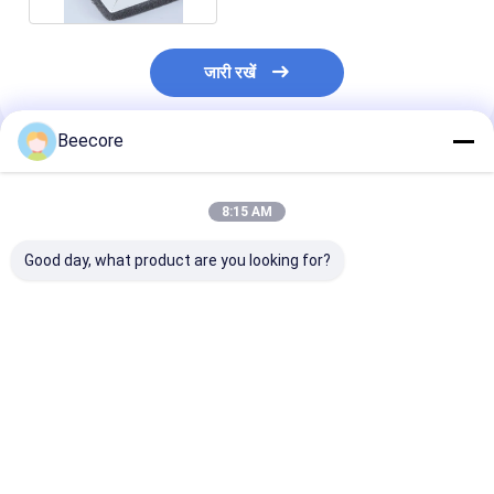
जारी रखें
Beecore
अनुशंसित उत्पाद
8:15 AM
Good day, what product are you looking for?
विक्रय के लिए 98% तक की
कम ऊर्जा खपत वाले माइक्रो
छिपा हुआ रिटर्न एय
सफाई प्रभाव के साथ माइक्रो
इलेक्ट्रोस्टैटिक फिल्टर
माइक्रो इलेक्ट्रोस्टै
इलेक्ट्रोस्टैटिक फ़िल्टर
स्क्रीन की निर्माता की प्रत्यक्ष
फिल्टर स्क्रीन ऊर्
बिक्री
शांत
सबसे अच्छी कीमत
सबसे अच्छी कीमत
सबसे अच्छी 