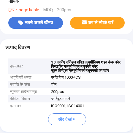
नाभिक
मूल्य：negotiable
MOQ：200pcs
सबसे अच्छी कीमत
अब से संपर्क करें
उत्पाद विवरण
,
10 एमपीए संपीड़न शक्ति एल्यूमीनियम शहद केक कोर
हाई लाइट
,
विस्तारित एल्यूमीनियम मधुकोश कोर
सूक्ष्म छिद्रित एल्यूमीनियम मधुमक्खी का कोर
आपूर्ति की क्षमता
प्रति दिन 1000PCS
उत्पत्ति के प्लेस
चीन
न्यूनतम आदेश मात्रा
200pcs
पैकेजिंग विवरण
प्लाईवुड मामले
प्रमाणन
ISO9001, ISO14001
और देखो