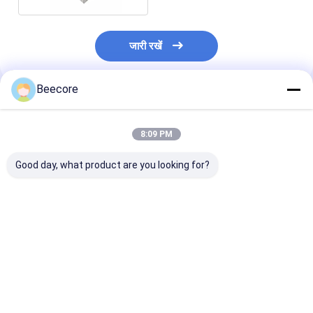
जारी रखें
Beecore
अनुशंसित उत्पाद
8:09 PM
Good day, what product are you looking for?
मानक आकार 1200*2440
थर्मल इन्सुलेशन के लिए पीयू
फोम से भरा हुआ एल्य
मिमी पीयू फोम से भरा हुआ
फोम से भरा हुआ एल्यूमीनियम
शहद के छिलके का को
एल्यूमीनियम हनीकॉम कोर
शहद का कोर
बी1 लौ प्रतिरोधी तक
सकता है
सबसे अच्छी कीमत
सबसे अच्छी कीमत
सबसे अच्छी 