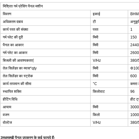
मिश्रित गर्म प्रेसिंग पैनल मशीन
विवरण
इकाई
BHM
अधिकतम दबाव
टी
अनुकू
कार्य परत की संख्या
परत
1
गर्म प्लेट की दूरी
मिमी
150
पैनल का आकार
मिमी
2440
गर्म प्लेट का आकार
मिमी
2600
बिजली की आवश्यकताएं
V/Hz
380/
तेल सिलेंडर का व्यास*qty
मिमी
Φ10
तेल सिलेंडर का स्ट्रोक
मिमी
600
कार्य तापमान की सीमा
°C
कमरा 
स्थापित शक्ति
किलोवाट
96
हीटिंग विधि
हीट ट्
आयाम
मिमी
3000
वजन
किलो
1000
वोल्टेज
V/Hz
380/
3मधुमक्खी पैनल उपकरण के कई फायदे हैंः