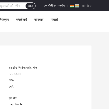
एक बोली का अनुरोध
खोज
|
Hindi
नियंत्रण
संपर्क करें
समाचार
मामलों
ताइझोउ जियांग्सू प्रांत, चीन
BBECORE
N/A
एन/ए
एक सेट
negotiable