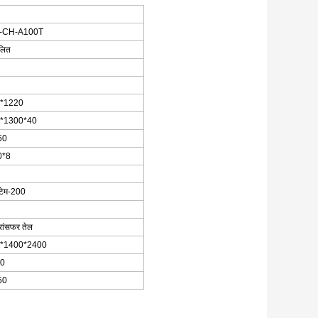
-CH-A100T
लित
*1220
*1300*40
50
0*8
टेम-200
रांसफर तेल
*1400*2400
0
50