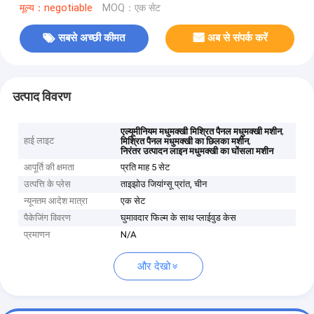
मूल्य：negotiable
MOQ：एक सेट
सबसे अच्छी कीमत
अब से संपर्क करें
उत्पाद विवरण
,
एल्यूमीनियम मधुमक्खी मिश्रित पैनल मधुमक्खी मशीन
हाई लाइट
,
मिश्रित पैनल मधुमक्खी का छिलका मशीन
निरंतर उत्पादन लाइन मधुमक्खी का घोंसला मशीन
आपूर्ति की क्षमता
प्रति माह 5 सेट
उत्पत्ति के प्लेस
ताइझोउ जियांग्सू प्रांत, चीन
न्यूनतम आदेश मात्रा
एक सेट
पैकेजिंग विवरण
घुमावदार फिल्म के साथ प्लाईवुड केस
प्रमाणन
N/A
और देखो