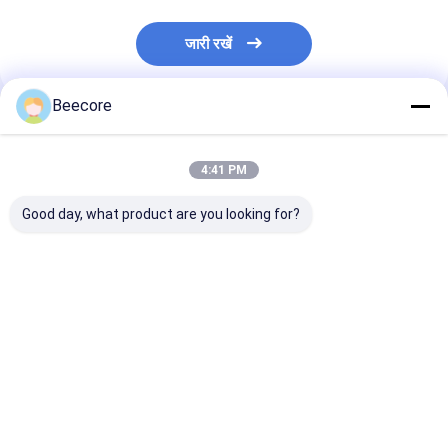
जारी रखें
Beecore
अनुशंसित उत्पाद
4:41 PM
Good day, what product are you looking for?
1000 - 4500 ग्राम/मिनट
600 - 1600 मिमी स्वचालित
स्वचालित गोंद छिड़
मधुमक्खी के छल्ले बनाने के
गोंद छिड़काव मशीन 3 चरण
मॉडल BHM-GS-
लिए स्वचालित गोंद मशीन
380V
मानक
सबसे अच्छी कीमत
सबसे अच्छी कीमत
सबसे अच्छी 