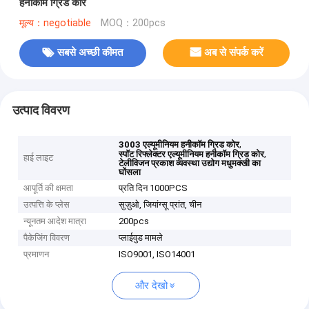
हनीकॉम ग्रिड कोर
मूल्य：negotiable
MOQ：200pcs
सबसे अच्छी कीमत
अब से संपर्क करें
उत्पाद विवरण
,
3003 एल्यूमीनियम हनीकॉम ग्रिड कोर
,
स्पॉट रिफ्लेक्टर एल्यूमीनियम हनीकॉम ग्रिड कोर
हाई लाइट
टेलीविजन प्रकाश व्यवस्था उद्योग मधुमक्खी का
घोंसला
आपूर्ति की क्षमता
प्रति दिन 1000PCS
उत्पत्ति के प्लेस
सुज़ुओ, जियांग्सू प्रांत, चीन
न्यूनतम आदेश मात्रा
200pcs
पैकेजिंग विवरण
प्लाईवुड मामले
प्रमाणन
ISO9001, ISO14001
और देखो