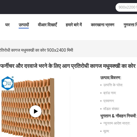
घर
उत्पादों
वीआर दिखाएँ
हमारे बारे में
कारखाना भ्रमण
गुणवत्ता 
प्रतिरोधी कागज मधुमक्खी का कोर 900x2400 मिमी
फर्नीचर और दरवाजे भरने के लिए आग प्रतिरोधी कागज मधुमक्खी का को
उत्पाद विवरण:
उत्पत्ति के प्लेस:
ब्रांड नाम:
प्रमाणन:
मॉडल संख्या:
भुगतान & नौवहन नियमों:
न्यूनतम आदेश मात्रा:
मूल्य: