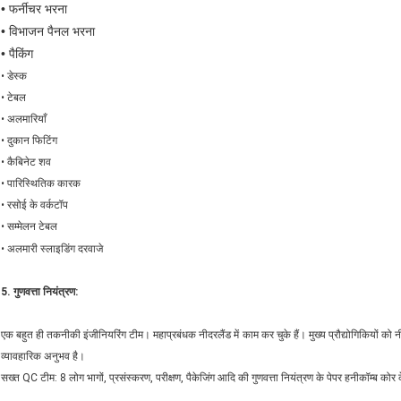
•
फर्नीचर भरना
•
विभाजन पैनल भरना
•
पैकिंग
• डेस्क
• टेबल
• अलमारियाँ
• दुकान फिटिंग
• कैबिनेट शव
• पारिस्थितिक कारक
• रसोई के वर्कटॉप
• सम्मेलन टेबल
• अलमारी स्लाइडिंग दरवाजे
5. गुणवत्ता नियंत्रण:
एक बहुत ही तकनीकी इंजीनियरिंग टीम। महाप्रबंधक नीदरलैंड में काम कर चुके हैं। मुख्य प्रौद्योगिकियों क
व्यावहारिक अनुभव है।
सख्त QC टीम: 8 लोग भागों, प्रसंस्करण, परीक्षण, पैकेजिंग आदि की गुणवत्ता नियंत्रण के पेपर हनीकॉम्ब कोर के