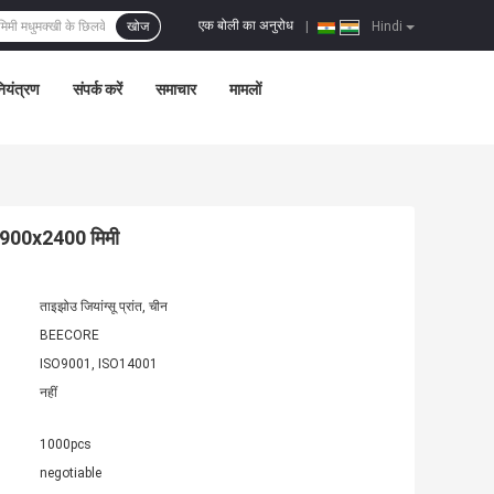
एक बोली का अनुरोध
खोज
|
Hindi
नियंत्रण
संपर्क करें
समाचार
मामलों
र 900x2400 मिमी
ताइझोउ जियांग्सू प्रांत, चीन
BEECORE
ISO9001, ISO14001
नहीं
1000pcs
negotiable