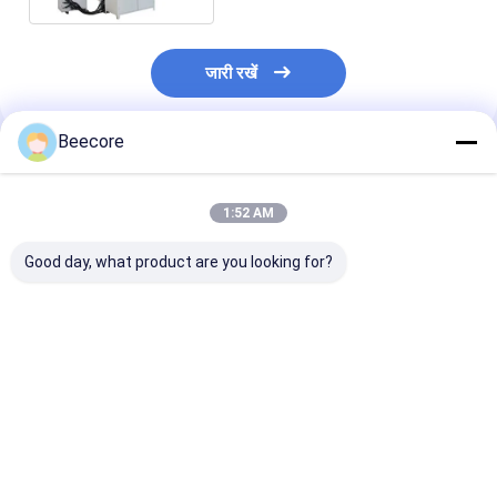
जारी रखें
Beecore
अनुशंसित उत्पाद
1:52 AM
Good day, what product are you looking for?
1000 - 4500 ग्राम/मिनट
600 - 1600 मिमी स्वचालित
स्वचालित गोंद छिड़
मधुमक्खी के छल्ले बनाने के
गोंद छिड़काव मशीन 3 चरण
मॉडल BHM-GS-
लिए स्वचालित गोंद मशीन
380V
मानक
सबसे अच्छी कीमत
सबसे अच्छी कीमत
सबसे अच्छी 