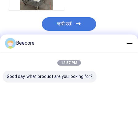
जारी रखें
Beecore
अनुशंसित उत्पाद
12:57 PM
Good day, what product are you looking for?
600 - 1600 मिमी स्वचालित
स्वचालित गोंद छिड़काव मशीन
अनुकूलन योग्य गोंद म
गोंद छिड़काव मशीन 3 चरण
मॉडल BHM-GS-600
आकार के मधुमक्खी क
380V
मानक
का उत्पादन करने में 
सबसे अच्छी कीमत
सबसे अच्छी कीमत
सबसे अच्छी 