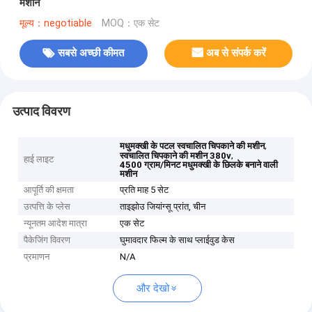
मशीन
मूल्य：negotiable
MOQ：एक सेट
सबसे अच्छी कीमत
अब से संपर्क करें
उत्पाद विवरण
,
मधुमक्खी के पटल स्वचालित चिपकाने की मशीन
,
स्वचालित चिपकाने की मशीन 380v
हाई लाइट
4500 ग्राम/मिनट मधुमक्खी के छिलके बनाने वाली
मशीन
आपूर्ति की क्षमता
प्रति माह 5 सेट
उत्पत्ति के प्लेस
ताइझोउ जियांग्सू प्रांत, चीन
न्यूनतम आदेश मात्रा
एक सेट
पैकेजिंग विवरण
घुमावदार फिल्म के साथ प्लाईवुड केस
प्रमाणन
N/A
और देखो