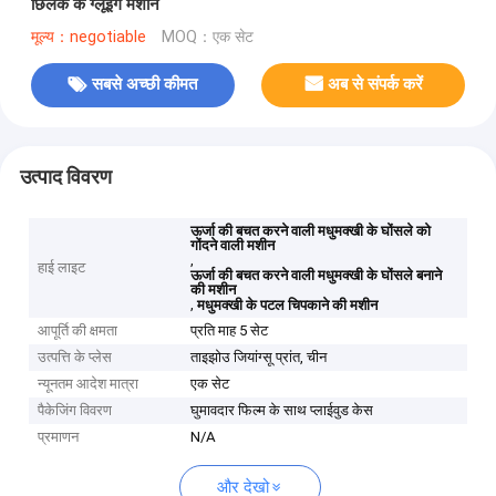
छिलके के ग्लूइंग मशीन
मूल्य：negotiable
MOQ：एक सेट
सबसे अच्छी कीमत
अब से संपर्क करें
उत्पाद विवरण
ऊर्जा की बचत करने वाली मधुमक्खी के घोंसले को
गोंदने वाली मशीन
,
हाई लाइट
ऊर्जा की बचत करने वाली मधुमक्खी के घोंसले बनाने
की मशीन
,
मधुमक्खी के पटल चिपकाने की मशीन
आपूर्ति की क्षमता
प्रति माह 5 सेट
उत्पत्ति के प्लेस
ताइझोउ जियांग्सू प्रांत, चीन
न्यूनतम आदेश मात्रा
एक सेट
पैकेजिंग विवरण
घुमावदार फिल्म के साथ प्लाईवुड केस
प्रमाणन
N/A
और देखो