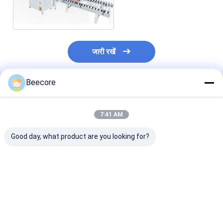
शहद के छिलके के ग्लूइंग मशीन
जारी रखें
Beecore
अनुशंसित उत्पाद
7:41 AM
Good day, what product are you looking for?
1000 - 4500 ग्राम/मिनट
600 - 1600 मिमी स्वचालित
स्वचालित गोंद छिड़
मधुमक्खी के छल्ले बनाने के
गोंद छिड़काव मशीन 3 चरण
मॉडल BHM-GS-
लिए स्वचालित गोंद मशीन
380V
मानक