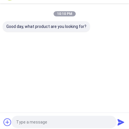
अनुशंसित उत्पाद
10:10 PM
Good day, what product are you looking for?
एल्यूमिनियम हनीकॉम्ब पैनल
एल्यूमीनियम हनीकॉम्ब पैनल के
एल्यूमीनियम हनीकॉम्
पीसीबी काउंटरटॉप पर लागू,
निर्माता सौर पैनल Al3003
पैनलों की निर्माता सी
विरूपण के प्रतिरोधी
बिक्री के लिए
सबसे अच्छी कीमत
सबसे अच्छी कीमत
सबसे अच्छी 
होम
हमारे बारे में
हमसे संपर्क करें
Desktop Site
साइटमैप
Privacy Policy
गुणवत्ता
एल्यूमीनियम मधुकोश पैनल
चीन का कारखाना.Copyright © 2026 Suzhou
Beecore Honeycomb Materials Co., Ltd. All Rights Reserved.