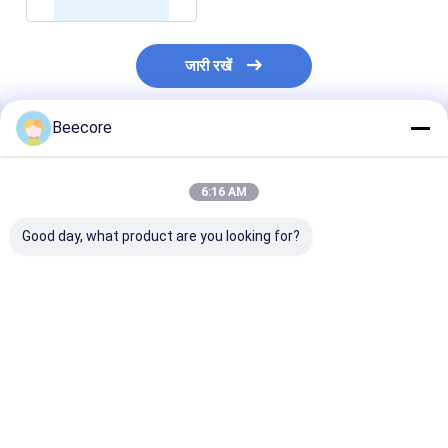
जारी रखें
Beecore
अनुशंसित उत्पाद
6:16 AM
Good day, what product are you looking for?
दीवार आंतरिक सजावट के
लकड़ी का रंग सजावटी 20
समुद्री उपयोग के लि
लिए 40 मिमी मोटाई एचपीएल
मिमी मोटाई HPL हनीकम्ब
रंगों का अग्निरोधी 
शहद के छल्ले पैनल
पैनल पोत के अंदर के लिए
हनीकम्ब पैनल
सबसे अच्छी कीमत
सबसे अच्छी कीमत
सबसे अच्छी 