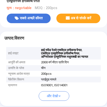
एल्यूमीनियम हनीकॉम्ब पैनल
मूल्य：negotiable
MOQ：200pcs
सबसे अच्छी कीमत
अब से संपर्क करें
उत्पाद विवरण
,
हाई स्पीड रेलवे एचपीएल हनीकम्ब पैनल
हाई लाइट
,
एचपीएल एल्यूमीनियम हनीकॉम्ब पैनल
अग्निरोधक एल्यूमीनियम मधुमक्खी का प्यानल
आपूर्ति की क्षमता
2000 वर्ग मीटर प्रति दिन
उत्पत्ति के प्लेस
चीन
न्यूनतम आदेश मात्रा
200pcs
पैकेजिंग विवरण
प्लाईवुड मामले
प्रमाणन
ISO9001, ISO14001
और देखो