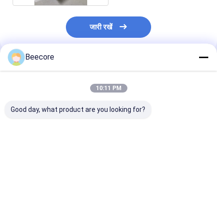
जारी रखें
Beecore
अनुशंसित उत्पाद
10:11 PM
Good day, what product are you looking for?
उच्च तापमान प्रतिरोधी हल्की
एफआरपी फाइबरग्लास
नौका डेक के लिए
फाइबरग्लास हनीकम्ब शीट
हनीकॉम सैंडविच पैनल अच्छी
1350x2600 मिमी
प्रभाव कठोरता
फाइबरग्लास हनीकम्ब 
सबसे अच्छी कीमत
सबसे अच्छी कीमत
सबसे अच्छी 