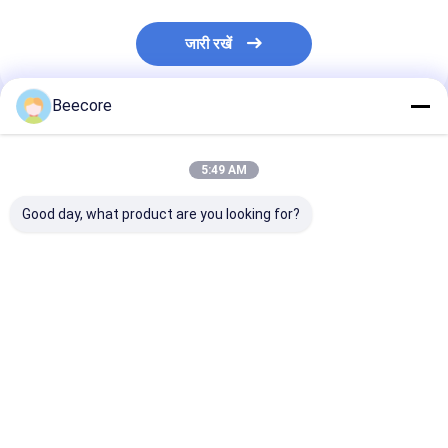
जारी रखें
Beecore
अनुशंसित उत्पाद
5:49 AM
Good day, what product are you looking for?
ISO14001 पीयू आधारित
एल्यूमीनियम हनीकॉम कोर
J301 ऑटोमोबाइल वि
चिपकने वाला J3002
सैंडविच पैनल के लिए पीयू
उद्योग के लिए पीयू 
कम्पोजिट सामग्री के लिए
आधारित चिपकने वाला
चिपकने वाला
सबसे अच्छी कीमत
सबसे अच्छी कीमत
सबसे अच्छी 