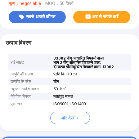
मूल्य：negotiable
MOQ：50 किलो
सबसे अच्छी कीमत
अब से संपर्क करें
उत्पाद विवरण
,
J3002 पीयू आधारित चिपकने वाला
हाई लाइट
,
भाग 2 पीयू आधारित चिपकने वाला
दो घटक पॉलीयूरेथेन चिपकने वाला J3002
आपूर्ति की क्षमता
प्रति दिन 10 टन
उत्पत्ति के प्लेस
चीन
न्यूनतम आदेश मात्रा
50 किलो
पैकेजिंग विवरण
प्लाईवुड मामले
प्रमाणन
ISO9001, ISO14001
और देखो